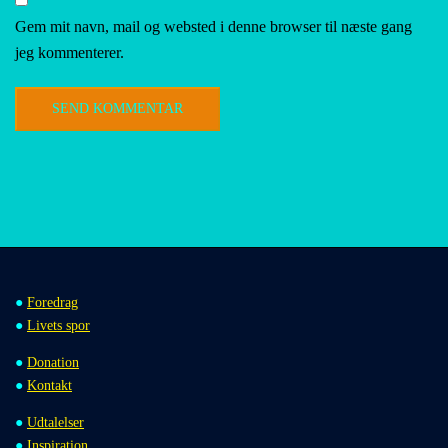
Gem mit navn, mail og websted i denne browser til næste gang
jeg kommenterer.
●
Foredrag
●
Livets spor
●
Donation
●
Kontakt
●
Udtalelser
●
Inspiration