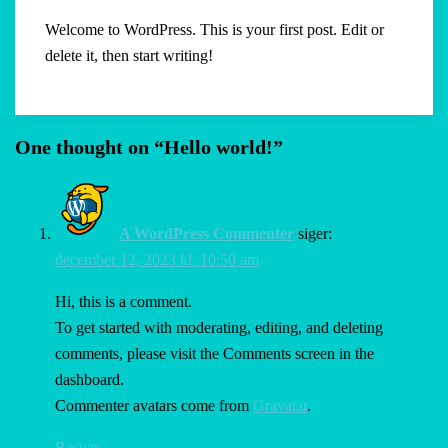
Welcome to WordPress. This is your first post. Edit or
delete it, then start writing!
One thought on “
Hello world!
”
A WordPress Commenter
siger:
december 12, 2023 kl. 10:50 am
Hi, this is a comment.
To get started with moderating, editing, and deleting
comments, please visit the Comments screen in the
dashboard.
Commenter avatars come from
Gravatar
.
Besvar